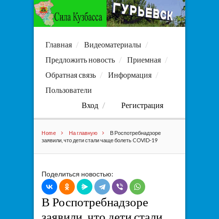
Главная
Видеоматериалы
Предложить новость
Приемная
Обратная связь
Информация
Пользователи
Вход
Регистрация
Home
На главную
В Роспотребнадзоре
заявили, что дети стали чаще болеть COVID-19
Поделиться новостью:
В Роспотребнадзоре
заявили, что дети стали