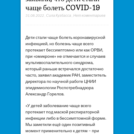
чаще болеть COVID-19
31.08.2022
,
Сила Кузбасса
,
Нет коментариев
Дети стали чаще болеть коронавирусной
инфекцией, но болезнь чаще всего
протекает бессимптомно или как ОРВИ,
при «омикроне» не отмечается и случаев
мультивоспалительного синдрома,
который раньше встречался достаточно
часто, заявил академик РАН, заместитель
директора по научной работе ЦНИИ
эпидемиологии Роспотребнадзора
Александр Горелов.
«У детей заболевание чаще всего
протекает под маской респираторной
инфекции либо в бессимптомной форме.
Мы заметили ещё один позитивный
момент применительно к детям – при