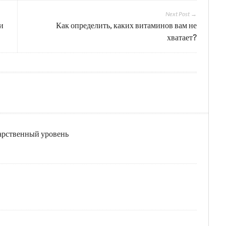
Next Post →
и
Как определить, каких витаминов вам не
хватает?
дарственный уровень