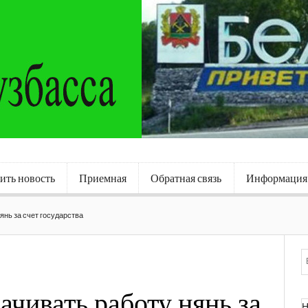
ить новость
Приемная
Обратная связь
Информация
янь за счет государства
ачивать работу нянь за
Н