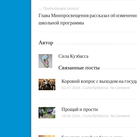
← Предыдущее записи
Глава Минпросвещения рассказал об изменени
школьной программы
Автор
Сила Кузбасса
Связанные посты
Коровий вопрос с выходом на госу
02.07.2026
,
Сила Кузбасса
,
No Comment
Прощай и прости
18.06.2026
,
Сила Кузбасса
,
No Comment