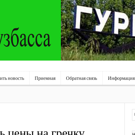
ить новость
Приемная
Обратная связь
Информация
ь цены на гречку
Н