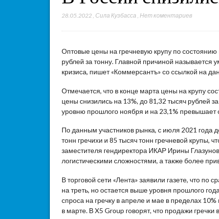
28.05.2022
,
Сила Кузбасса
,
Нет коментариев
Оптовые цены на гречневую крупу по состоянию н
рублей за тонну. Главной причиной называется 
кризиса, пишет «Коммерсантъ» со ссылкой на да
Отмечается, что в конце марта цены на крупу сос
цены снизились на 13%, до 81,32 тысяч рублей з
уровню прошлого ноября и на 23,1% превышает 
По данным участников рынка, с июля 2021 года 
тонн гречихи и 85 тысяч тонн гречневой крупы, ч
заместителя гендиректора ИКАР Ирины Глазуново
логистическими сложностями, а также более при
В торговой сети «Лента» заявили газете, что по 
на треть, но остается выше уровня прошлого го
спроса на гречку в апреле и мае в пределах 10%
в марте. В X5 Group говорят, что продажи гречк