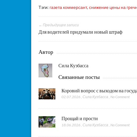
Тэги:
газета коммерсант
,
снижение цены на греч
← Предыдущее записи
Для водителей придумали новый штраф
Автор
Сила Кузбасса
Связанные посты
Коровий вопрос с выходом на госу
02.07.2026
,
Сила Кузбасса
,
No Comment
Прощай и прости
18.06.2026
,
Сила Кузбасса
,
No Comment