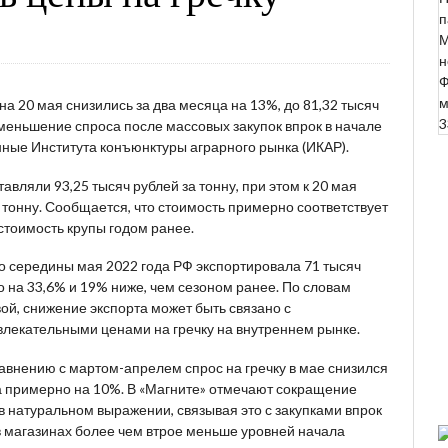
п
М
н
Ф
м
а 20 мая снизились за два месяца на 13%, до 81,32 тысяч
3
уменьшение спроса после массовых закупок впрок в начале
нные Института конъюнктуры аграрного рынка (ИКАР).
тавляли 93,25 тысяч рублей за тонну, при этом к 20 мая
а тонну. Сообщается, что стоимость примерно соответствует
стоимость крупы годом ранее.
до середины мая 2022 года РФ экспортировала 71 тысяч
то на 33,6% и 19% ниже, чем сезоном ранее. По словам
й, снижение экспорта может быть связано с
влекательными ценами на гречку на внутреннем рынке.
сравнению с мартом-апрелем спрос на гречку в мае снизился
да примерно на 10%. В «Магните» отмечают сокращение
 в натуральном выражении, связывая это с закупками впрок
и в магазинах более чем втрое меньше уровней начала