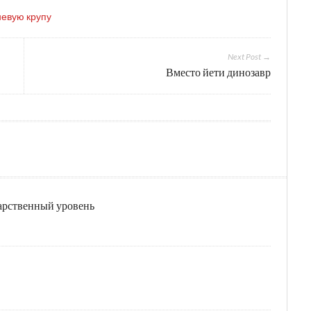
невую крупу
Next Post →
Вместо йети динозавр
дарственный уровень