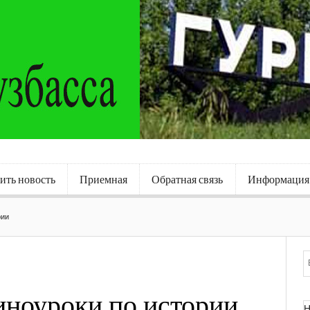
ить новость
Приемная
Обратная связь
Информация
рии
иноуроки по истории
Н