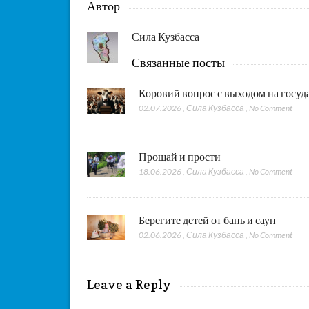
Автор
Сила Кузбасса
Связанные посты
Коровий вопрос с выходом на госу
02.07.2026
,
Сила Кузбасса
,
No Comment
Прощай и прости
18.06.2026
,
Сила Кузбасса
,
No Comment
Берегите детей от бань и саун
02.06.2026
,
Сила Кузбасса
,
No Comment
Leave a Reply