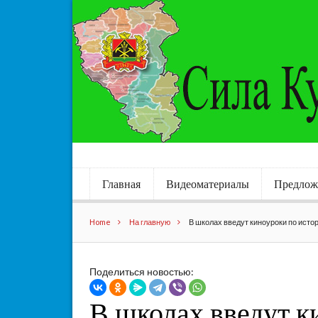
Главная
Видеоматериалы
Предлож
Home
На главную
В школах введут киноуроки по исто
Поделиться новостью:
В школах введут к