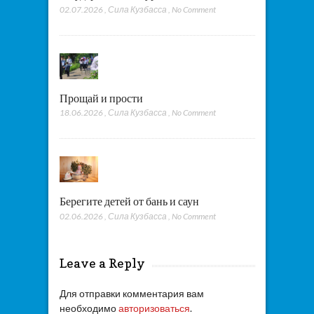
02.07.2026
,
Сила Кузбасса
,
No Comment
Прощай и прости
18.06.2026
,
Сила Кузбасса
,
No Comment
Берегите детей от бань и саун
02.06.2026
,
Сила Кузбасса
,
No Comment
Leave a Reply
Для отправки комментария вам
необходимо
авторизоваться
.