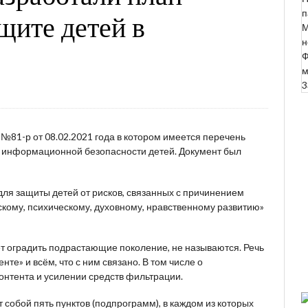
п
щите детей в
М
н
Ф
м
3
№81-р от 08.02.2021 года в котором имеется перечень
и информационной безопасности детей. Документ был
я защиты детей от рисков, связанных с причинением
кому, психическому, духовному, нравственному развитию»
ет оградить подрастающие поколение, не называются. Речь
те» и всём, что с ним связано. В том числе о
онтента и усилении средств фильтрации.
обой пять пунктов (подпрограмм), в каждом из которых