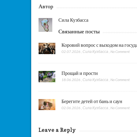
Автор
Сила Кузбасса
Связанные посты
Коровий вопрос с выходом на госу
02.07.2026
,
Сила Кузбасса
,
No Comment
Прощай и прости
18.06.2026
,
Сила Кузбасса
,
No Comment
Берегите детей от бань и саун
02.06.2026
,
Сила Кузбасса
,
No Comment
Leave a Reply