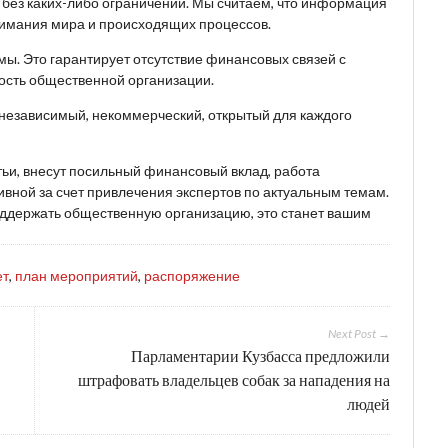
, без каких-либо ограничений. Мы считаем, что информация
имания мира и происходящих процессов.
ы. Это гарантирует отсутствие финансовых связей с
ость общественной организации.
 независимый, некоммерческий, открытый для каждого
тьи, внесут посильный финансовый вклад, работа
вной за счет привлечения экспертов по актуальным темам.
поддержать общественную организацию, это станет вашим
ет
,
план мероприятий
,
распоряжение
Next Post →
Парламентарии Кузбасса предложили
штрафовать владельцев собак за нападения на
людей