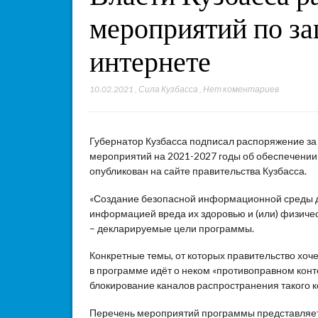
мероприятий по за
интернете
10.02.2021
,
Сила Кузбасса
,
Нет коментариев
Губернатор Кузбасса подписал распоряжение за 
мероприятий на 2021-2027 годы об обеспечени
опубликован на сайте правительства Кузбасса.
«Создание безопасной информационной среды дл
информацией вреда их здоровью и (или) физичес
– декларируемые цели программы.
Конкретные темы, от которых правительство хоч
в программе идёт о неком «противоправном контен
блокирование каналов распространения такого к
Перечень мероприятий программы представляет с