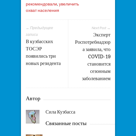
рекомендовали
,
увеличить
охват населения
← Предыдущее
Next Post →
Эксперт
записи
В кузбасских
Роспотребнадзор
ТОСЭР
а заявила, что
появились три
COVID-19
новых резидента
становится
сезонным
заболеванием
Автор
Сила Кузбасса
Связанные посты