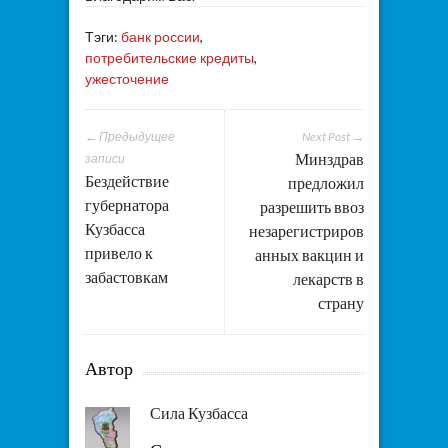
Тэги:
банк россии
,
потребительские кредиты
,
ужесточение
← Предыдущее
Next Post →
Минздрав
записи
Бездействие
предложил
губернатора
разрешить ввоз
Кузбасса
незарегистриров
привело к
анных вакцин и
забастовкам
лекарств в
страну
Автор
Сила Кузбасса