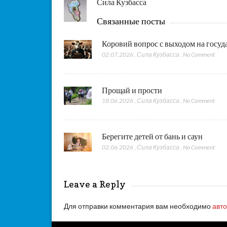
Сила Кузбасса
Связанные посты
Коровий вопрос с выходом на госу
02.07.2026
,
Сила Кузбасса
,
No Comment
Прощай и прости
18.06.2026
,
Сила Кузбасса
,
No Comment
Берегите детей от бань и саун
02.06.2026
,
Сила Кузбасса
,
No Comment
Leave a Reply
Для отправки комментария вам необходимо
авт