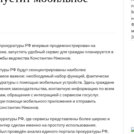
п
М
н
Ф
м
3
прокуратуры РФ впервые продемонстрирован на
ке, запустить удобный сервис для граждан планируется в
жбы ведомства Константин Никонов.
туры РФ будут сконцентрированы наиболее
самое важное: необходимый набор функций, фактически
уратуры с помощью мобильных устройств. Здесь граждане
снения законодательства, контактную информацию по всем
гам, обращения с интеграцией с сервисом госуслуг.
при помощи мобильного приложения и отправить
 Константин Никонов.
окуратуры РФ, где сервисы представлены более широко и
нтир сделан именно на простоту использования.
ыл проведён анализ единого портала прокуратуры РФ,