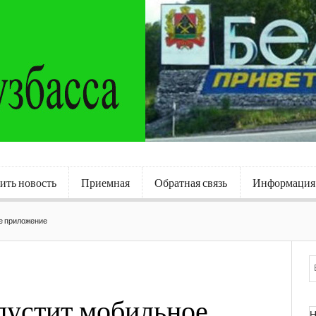
ить новость
Приемная
Обратная связь
Информация
е приложение
пустит мобильное
Н