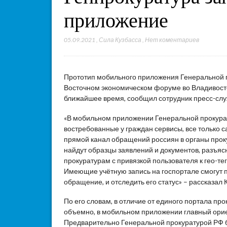
приложение
05.09.2021
,
Сила Кузбасса
,
Нет коментариев
Прототип мобильного приложения Генеральной 
Восточном экономическом форуме во Владивосто
ближайшее время, сообщил сотрудник пресс-слу
«В мобильном приложении Генеральной прокура
востребованные у граждан сервисы, все только 
прямой канал обращений россиян в органы прок
найдут образцы заявлений и документов, разъя
прокуратурам с привязкой пользователя к гео-те
Имеющие учётную запись на госпортале смогут 
обращение, и отследить его статус» – рассказал
По его словам, в отличие от единого портала пр
объемно, в мобильном приложении главный орие
Предварительно Генеральной прокуратурой РФ б