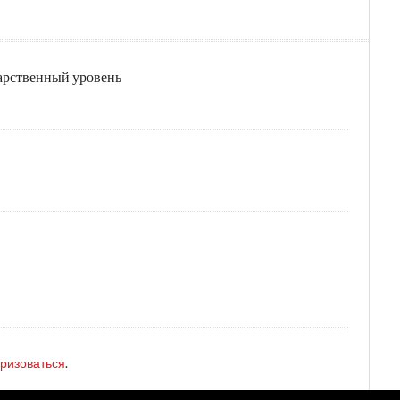
дарственный уровень
оризоваться
.