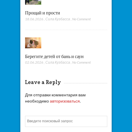
Прощай и прости
18.06.2026
,
Сила Кузбасса
,
No Comment
Берегите детей от бань и саун
02.06.2026
,
Сила Кузбасса
,
No Comment
Leave a Reply
Для отправки комментария вам
необходимо
авторизоваться
.
Искать