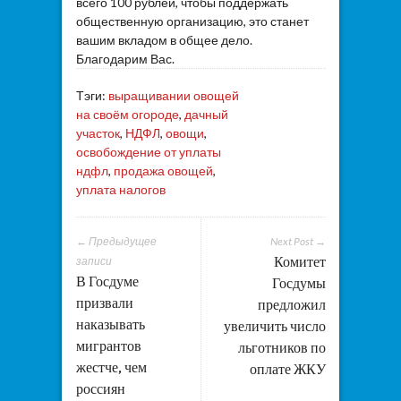
всего 100 рублей, чтобы поддержать
общественную организацию, это станет
вашим вкладом в общее дело.
Благодарим Вас.
Тэги:
выращивании овощей
на своём огороде
,
дачный
участок
,
НДФЛ
,
овощи
,
освобождение от уплаты
ндфл
,
продажа овощей
,
уплата налогов
← Предыдущее
Next Post →
Комитет
записи
В Госдуме
Госдумы
призвали
предложил
наказывать
увеличить число
мигрантов
льготников по
жестче, чем
оплате ЖКУ
россиян