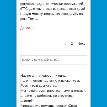
регистре гидротехнических сооружений
(ГТС) для комплекса водозащитных дамб
города Новокузнецка, включая дамбу на
реке Томь…
Далее →
Page
Page
1
2
Next
Пагинация
записей
Искать
Нас не финансирует ни одна
политическая партия или движение из
России или других стран.
Мы не являемся иностранными агентами,
а также не работаем на структуры
власти!!!
Финансовую помощь проекту «Сила